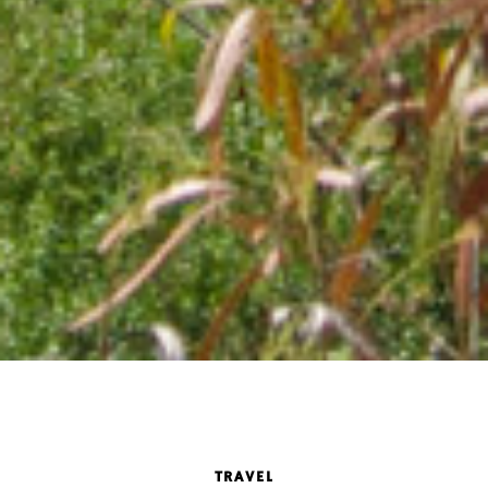
TRAVEL